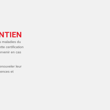
NTIEN
s maladies du
te certification
ervenir en cas
renouveler leur
tences et