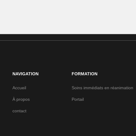
NAVIGATION
FORMATION
Accueil
Soins immédiats en réanimation
À propos
Portail
contact