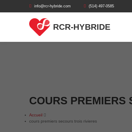
info@rcr-hybride.com
(514) 497-0585
RCR-HYBRIDE
COURS PREMIERS 
Accueil
cours premiers secours trois rivieres