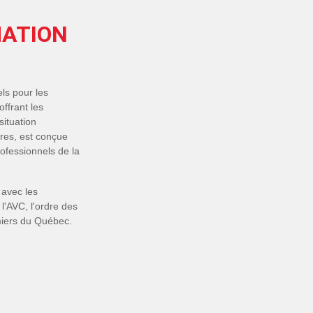
MATION
ls pour les
ffrant les
ituation
ures, est conçue
ofessionnels de la
 avec les
l'AVC, l'ordre des
rmiers du Québec.