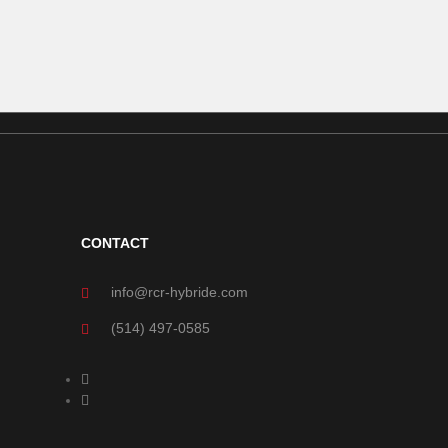
CONTACT
info@rcr-hybride.com
(514) 497-0585