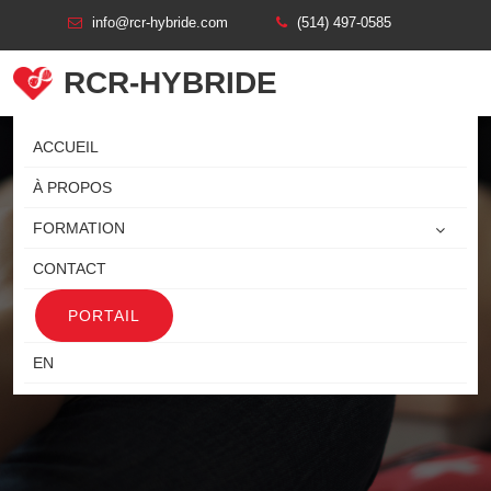
info@rcr-hybride.com
(514) 497-0585
RCR-HYBRIDE
ACCUEIL
À PROPOS
FORMATION
CONTACT
PORTAIL
FORMATION RCR LONGUEUIL
EN
Formation Rcr Longueuil
Accueil