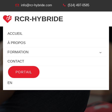
info@rcr-hybride.com
(514) 497-0585
RCR-HYBRIDE
ACCUEIL
À PROPOS
FORMATION
CONTACT
PORTAIL
COURS SECOURISME QUEBEC
EN
Cours Secourisme Quebec
Accueil