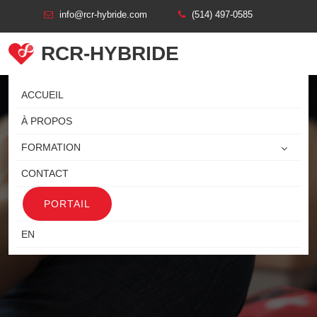
info@rcr-hybride.com
(514) 497-0585
RCR-HYBRIDE
ACCUEIL
À PROPOS
FORMATION
CONTACT
PORTAIL
FORMATION RCR SAGUENAY
EN
Formation Rcr Saguenay
Accueil