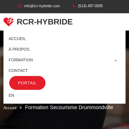
info@rcr-hybride.com
(514) 497-0585
RCR-HYBRIDE
ACCUEIL
À PROPOS
FORMATION
CONTACT
PORTAIL
FORMATION SECOURISME
DRUMMONDVILLE
EN
Formation Secourisme Drummondville
Accueil